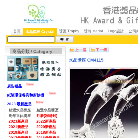
首頁
獎盃 Trophy
獎牌 Medal
Logo設計
公司簡
水晶獎座 Crystal
商品分類 / Category
水晶獎座 CM4115
New
廣告禮品
New
紙製環保餐具和廚餘機
New
2023 最新產品
精選水晶獎座
精選水晶獎盃
周年退休獎座
月曆(利是封)
2023新產品
2022新產品
2021新產品
2020新產品
2019新產品
2018新產品