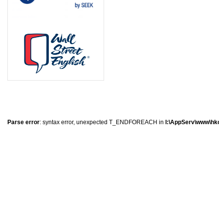
8
1
2
0
Parse error
: syntax error, unexpected T_ENDFOREACH in
I:\AppServ\www\hkc