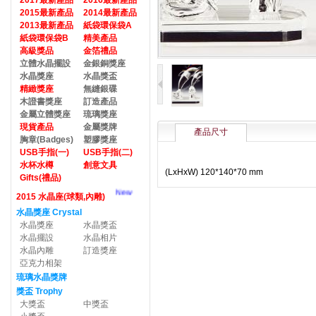
2017最新產品
2016最新產品
2015最新產品
2014最新產品
2013最新產品
紙袋環保袋A
紙袋環保袋B
精美產品
高級獎品
金箔禮品
立體水晶擺設
金銀銅獎座
水晶獎座
水晶獎盃
精緻獎座
無縫銀碟
木證書獎座
訂造產品
金屬立體獎座
琉璃獎座
現貨產品
金屬獎牌
產品尺寸
胸章(Badges)
塑膠獎座
USB手指(一)
USB手指(二)
水杯水樽
創意文具
(LxHxW) 120*140*70 mm
Gifts(禮品)
New
2015 水晶座(球類,內雕)
水晶獎座 Crystal
水晶獎座
水晶獎盃
水晶擺設
水晶相片
水晶內雕
訂造獎座
亞克力相架
琉璃水晶獎牌
獎盃 Trophy
大獎盃
中獎盃