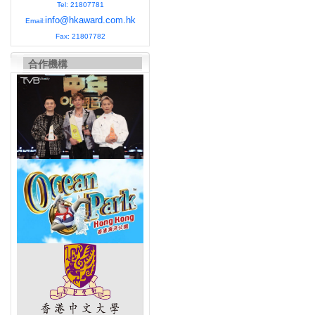
Tel: 21807781
info@hkaward.com.hk
Email:
Fax: 21807782
合作機構