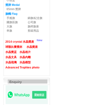
小獎盃
獎牌 Medal
65mm 獎牌
旗幟 Flag
手搖旗
錦旗/紀念旗
國旗區旗
公司旗
大旗
旗桿旗座
串旗
剪綵用品
New
2014 crystal 水晶獎座
球類比賽獎杯
水晶獎座
水晶獎盃
水晶相片
水晶文具
水晶內雕
水晶琉璃
水晶模型
Advanced Trophies photo
Enquiry