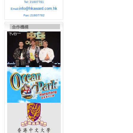
Tel: 21807781
info@hkaward.com.hk
Email:
Fax: 21807782
合作機構