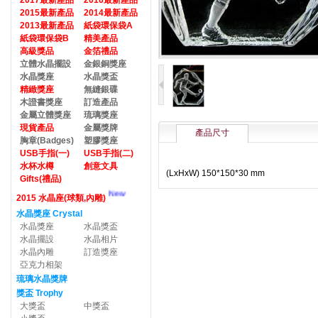
2017最新產品
2016最新產品
2015最新產品
2014最新產品
2013最新產品
紙袋環保袋A
紙袋環保袋B
精美產品
高級獎品
金箔禮品
立體水晶擺設
金銀銅獎座
水晶獎座
水晶獎盃
精緻獎座
無縫銀碟
木證書獎座
訂造產品
金屬立體獎座
琉璃獎座
現貨產品
金屬獎牌
產品尺寸
胸章(Badges)
塑膠獎座
USB手指(一)
USB手指(二)
水杯水樽
創意文具
(LxHxW) 150*150*30 mm
Gifts(禮品)
New
2015 水晶座(球類,內雕)
水晶獎座 Crystal
水晶獎座
水晶獎盃
水晶擺設
水晶相片
水晶內雕
訂造獎座
亞克力相架
琉璃水晶獎牌
獎盃 Trophy
大獎盃
中獎盃