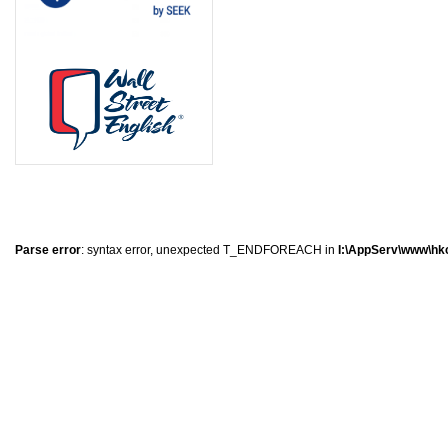
8
8
5
5
Parse error
: syntax error, unexpected T_ENDFOREACH in
I:\AppServ\www\hkc