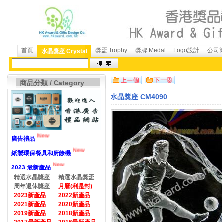
首頁
獎盃 Trophy
獎牌 Medal
Logo設計
公司簡
水晶獎座 Crystal
商品分類 / Category
水晶獎座 CM4090
New
廣告禮品
New
紙製環保餐具和廚餘機
New
2023 最新產品
精選水晶獎座
精選水晶獎盃
周年退休獎座
月曆(利是封)
2023新產品
2022新產品
2021新產品
2020新產品
2019新產品
2018新產品