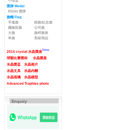
小獎盃
獎牌 Medal
65mm 獎牌
旗幟 Flag
手搖旗
錦旗/紀念旗
國旗區旗
公司旗
大旗
旗桿旗座
串旗
剪綵用品
New
2014 crystal 水晶獎座
球類比賽獎杯
水晶獎座
水晶獎盃
水晶相片
水晶文具
水晶內雕
水晶琉璃
水晶模型
Advanced Trophies photo
Enquiry