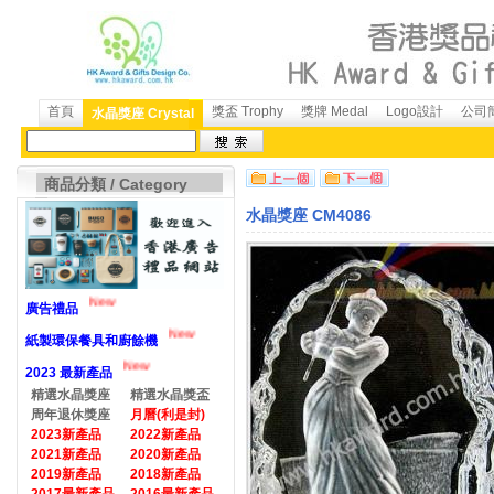
首頁
獎盃 Trophy
獎牌 Medal
Logo設計
公司簡
水晶獎座 Crystal
商品分類 / Category
水晶獎座 CM4086
New
廣告禮品
New
紙製環保餐具和廚餘機
New
2023 最新產品
精選水晶獎座
精選水晶獎盃
周年退休獎座
月曆(利是封)
2023新產品
2022新產品
2021新產品
2020新產品
2019新產品
2018新產品