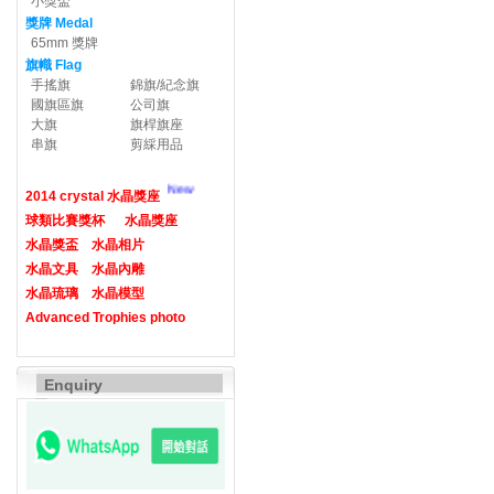
小獎盃
獎牌 Medal
65mm 獎牌
旗幟 Flag
手搖旗
錦旗/紀念旗
國旗區旗
公司旗
大旗
旗桿旗座
串旗
剪綵用品
New
2014 crystal 水晶獎座
球類比賽獎杯
水晶獎座
水晶獎盃
水晶相片
水晶文具
水晶內雕
水晶琉璃
水晶模型
Advanced Trophies photo
Enquiry