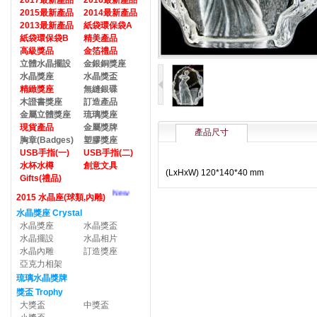
2017最新產品
2016最新產品
2015最新產品
2014最新產品
2013最新產品
紙袋環保袋A
紙袋環保袋B
精美產品
高級獎品
金箔禮品
立體水晶擺設
金銀銅獎座
水晶獎座
水晶獎盃
精緻獎座
無縫銀碟
木證書獎座
訂造產品
金屬立體獎座
琉璃獎座
現貨產品
金屬獎牌
產品尺寸
胸章(Badges)
塑膠獎座
USB手指(一)
USB手指(二)
水杯水樽
創意文具
(LxHxW) 120*140*40 mm
Gifts(禮品)
New
2015 水晶座(球類,內雕)
水晶獎座 Crystal
水晶獎座
水晶獎盃
水晶擺設
水晶相片
水晶內雕
訂造獎座
亞克力相架
琉璃水晶獎牌
獎盃 Trophy
大獎盃
中獎盃