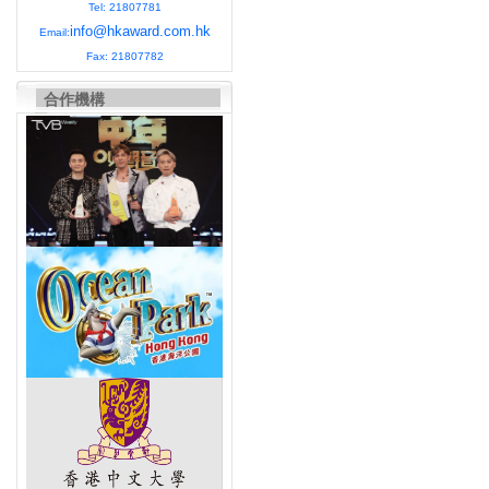
Tel: 21807781
info@hkaward.com.hk
Email:
Fax: 21807782
合作機構