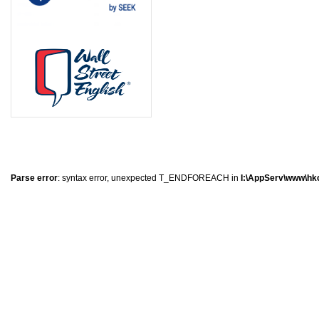
8
8
5
5
Parse error
: syntax error, unexpected T_ENDFOREACH in
I:\AppServ\www\hkc