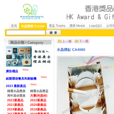
首頁
獎盃 Trophy
獎牌 Medal
Logo設計
公司簡
水晶獎座 Crystal
商品分類 / Category
水晶煙缸 CA4080
New
廣告禮品
New
紙製環保餐具和廚餘機
New
2023 最新產品
精選水晶獎座
精選水晶獎盃
周年退休獎座
月曆(利是封)
2023新產品
2022新產品
2021新產品
2020新產品
2019新產品
2018新產品