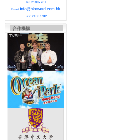
Tel: 21807781
info@hkaward.com.hk
Email:
Fax: 21807782
合作機構