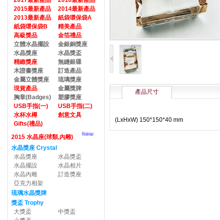
2017最新產品
2016最新產品
2015最新產品
2014最新產品
2013最新產品
紙袋環保袋A
紙袋環保袋B
精美產品
高級獎品
金箔禮品
立體水晶擺設
金銀銅獎座
水晶獎座
水晶獎盃
精緻獎座
無縫銀碟
木證書獎座
訂造產品
金屬立體獎座
琉璃獎座
現貨產品
金屬獎牌
產品尺寸
胸章(Badges)
塑膠獎座
USB手指(一)
USB手指(二)
水杯水樽
創意文具
(LxHxW) 150*150*40 mm
Gifts(禮品)
New
2015 水晶座(球類,內雕)
水晶獎座 Crystal
水晶獎座
水晶獎盃
水晶擺設
水晶相片
水晶內雕
訂造獎座
亞克力相架
琉璃水晶獎牌
獎盃 Trophy
大獎盃
中獎盃