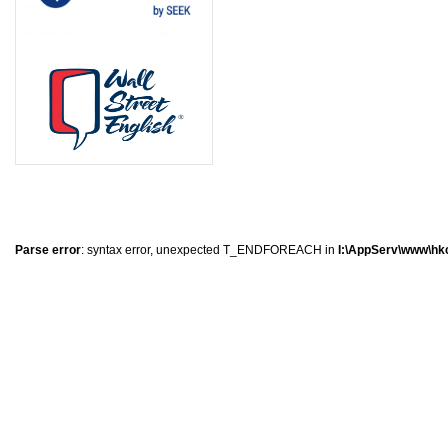
8
8
7
0
Parse error
: syntax error, unexpected T_ENDFOREACH in
I:\AppServ\www\hkc