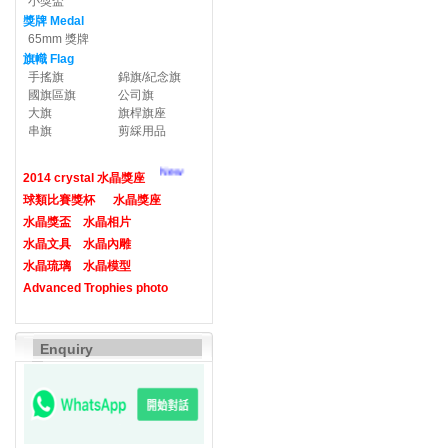
小獎盃
獎牌 Medal
65mm 獎牌
旗幟 Flag
手搖旗
錦旗/紀念旗
國旗區旗
公司旗
大旗
旗桿旗座
串旗
剪綵用品
New
2014 crystal 水晶獎座
球類比賽獎杯
水晶獎座
水晶獎盃
水晶相片
水晶文具
水晶內雕
水晶琉璃
水晶模型
Advanced Trophies photo
Enquiry