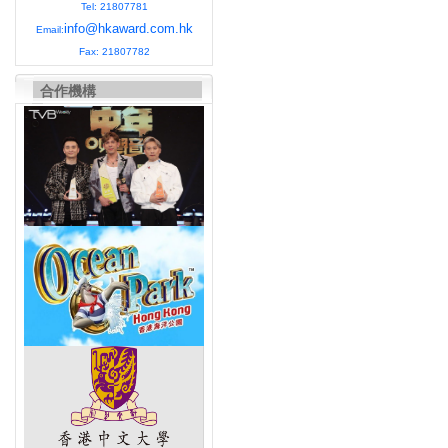
Tel: 21807781
info@hkaward.com.hk
Email:
Fax: 21807782
合作機構