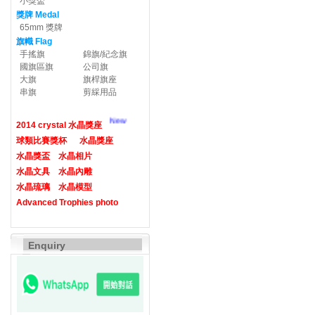
小獎盃
獎牌 Medal
65mm 獎牌
旗幟 Flag
手搖旗
錦旗/紀念旗
國旗區旗
公司旗
大旗
旗桿旗座
串旗
剪綵用品
New
2014 crystal 水晶獎座
球類比賽獎杯
水晶獎座
水晶獎盃
水晶相片
水晶文具
水晶內雕
水晶琉璃
水晶模型
Advanced Trophies photo
Enquiry