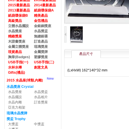
2017最新產品
2016最新產品
2015最新產品
2014最新產品
2013最新產品
紙袋環保袋A
紙袋環保袋B
精美產品
高級獎品
金箔禮品
立體水晶擺設
金銀銅獎座
水晶獎座
水晶獎盃
精緻獎座
無縫銀碟
木證書獎座
訂造產品
金屬立體獎座
琉璃獎座
現貨產品
金屬獎牌
產品尺寸
胸章(Badges)
塑膠獎座
USB手指(一)
USB手指(二)
水杯水樽
創意文具
(LxHxW) 162*140*32 mm
Gifts(禮品)
New
2015 水晶座(球類,內雕)
水晶獎座 Crystal
水晶獎座
水晶獎盃
水晶擺設
水晶相片
水晶內雕
訂造獎座
亞克力相架
琉璃水晶獎牌
獎盃 Trophy
大獎盃
中獎盃