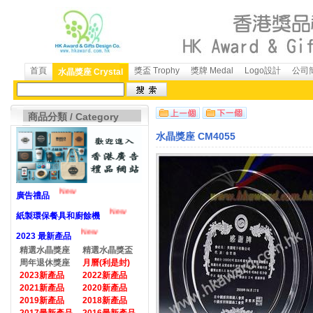
首頁
獎盃 Trophy
獎牌 Medal
Logo設計
公司簡
水晶獎座 Crystal
商品分類 / Category
水晶獎座 CM4055
New
廣告禮品
New
紙製環保餐具和廚餘機
New
2023 最新產品
精選水晶獎座
精選水晶獎盃
周年退休獎座
月曆(利是封)
2023新產品
2022新產品
2021新產品
2020新產品
2019新產品
2018新產品