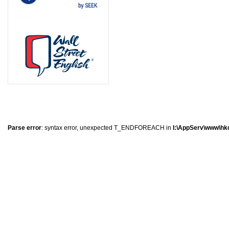
8
1
2
5
Parse error
: syntax error, unexpected T_ENDFOREACH in
I:\AppServ\www\hkc