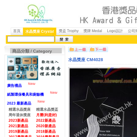
首頁
獎盃 Trophy
獎牌 Medal
Logo設計
公司簡
水晶獎座 Crystal
商品分類 / Category
水晶獎座 CM4028
New
廣告禮品
New
紙製環保餐具和廚餘機
New
2023 最新產品
精選水晶獎座
精選水晶獎盃
周年退休獎座
月曆(利是封)
2023新產品
2022新產品
2021新產品
2020新產品
2019新產品
2018新產品