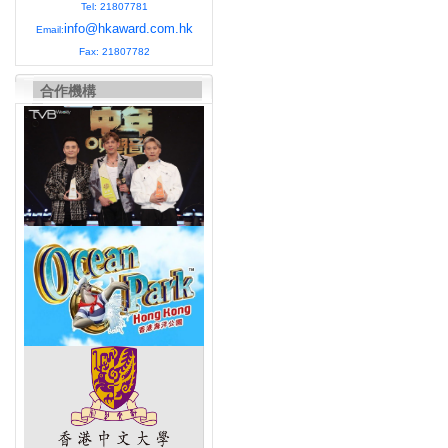
Tel: 21807781
info@hkaward.com.hk
Email:
Fax: 21807782
合作機構