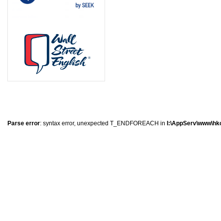
8
8
6
5
Parse error
: syntax error, unexpected T_ENDFOREACH in
I:\AppServ\www\hkc