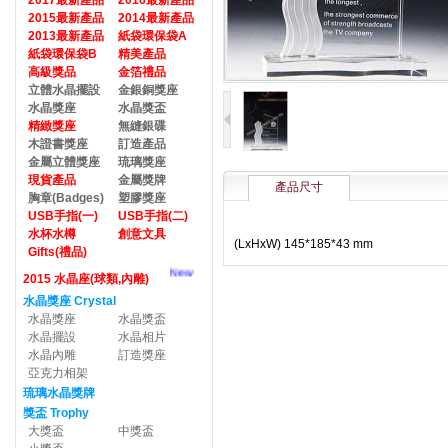
2017最新產品
2016最新產品
2015最新產品
2014最新產品
2013最新產品
紙袋環保袋A
紙袋環保袋B
精美產品
高級獎品
金箔禮品
立體水晶擺設
金銀銅獎座
水晶獎座
水晶獎盃
精緻獎座
無縫銀碟
木證書獎座
訂造產品
金屬立體獎座
琉璃獎座
現貨產品
金屬獎牌
產品尺寸
胸章(Badges)
塑膠獎座
USB手指(一)
USB手指(二)
水杯水樽
創意文具
(LxHxW) 145*185*43 mm
Gifts(禮品)
New
2015 水晶座(球類,內雕)
水晶獎座 Crystal
水晶獎座
水晶獎盃
水晶擺設
水晶相片
水晶內雕
訂造獎座
亞克力相架
琉璃水晶獎牌
獎盃 Trophy
大獎盃
中獎盃