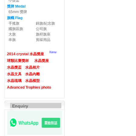
小獎盃
獎牌 Medal
65mm 獎牌
旗幟 Flag
手搖旗
錦旗/紀念旗
國旗區旗
公司旗
大旗
旗桿旗座
串旗
剪綵用品
New
2014 crystal 水晶獎座
球類比賽獎杯
水晶獎座
水晶獎盃
水晶相片
水晶文具
水晶內雕
水晶琉璃
水晶模型
Advanced Trophies photo
Enquiry