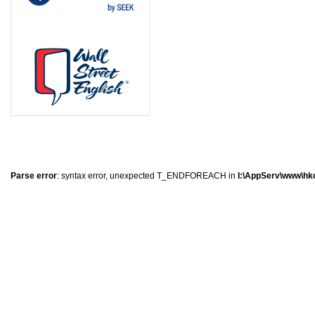
8
8
8
0
Parse error
: syntax error, unexpected T_ENDFOREACH in
I:\AppServ\www\hkc