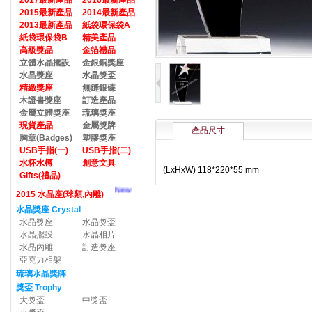
2017最新產品
2016最新產品
2015最新產品
2014最新產品
2013最新產品
紙袋環保袋A
紙袋環保袋B
精美產品
高級獎品
金箔禮品
立體水晶擺設
金銀銅獎座
水晶獎座
水晶獎盃
精緻獎座
無縫銀碟
木證書獎座
訂造產品
金屬立體獎座
琉璃獎座
現貨產品
金屬獎牌
產品尺寸
胸章(Badges)
塑膠獎座
USB手指(一)
USB手指(二)
水杯水樽
創意文具
(LxHxW) 118*220*55 mm
Gifts(禮品)
New
2015 水晶座(球類,內雕)
水晶獎座 Crystal
水晶獎座
水晶獎盃
水晶擺設
水晶相片
水晶內雕
訂造獎座
亞克力相架
琉璃水晶獎牌
獎盃 Trophy
大獎盃
中獎盃