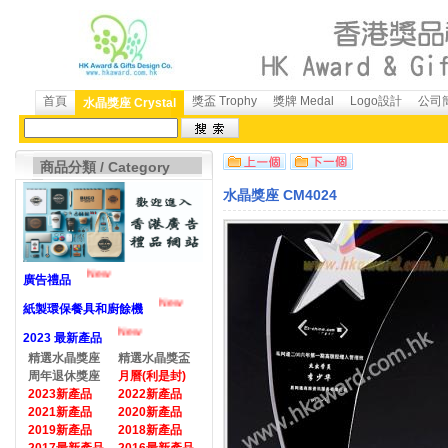
首頁
獎盃 Trophy
獎牌 Medal
Logo設計
公司簡
水晶獎座 Crystal
商品分類 / Category
水晶獎座 CM4024
New
廣告禮品
New
紙製環保餐具和廚餘機
New
2023 最新產品
精選水晶獎座
精選水晶獎盃
周年退休獎座
月曆(利是封)
2023新產品
2022新產品
2021新產品
2020新產品
2019新產品
2018新產品