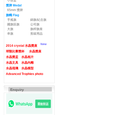
小獎盃
獎牌 Medal
65mm 獎牌
旗幟 Flag
手搖旗
錦旗/紀念旗
國旗區旗
公司旗
大旗
旗桿旗座
串旗
剪綵用品
New
2014 crystal 水晶獎座
球類比賽獎杯
水晶獎座
水晶獎盃
水晶相片
水晶文具
水晶內雕
水晶琉璃
水晶模型
Advanced Trophies photo
Enquiry