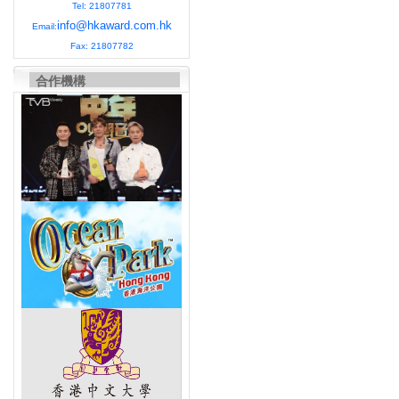
Tel: 21807781
info@hkaward.com.hk
Email:
Fax: 21807782
合作機構