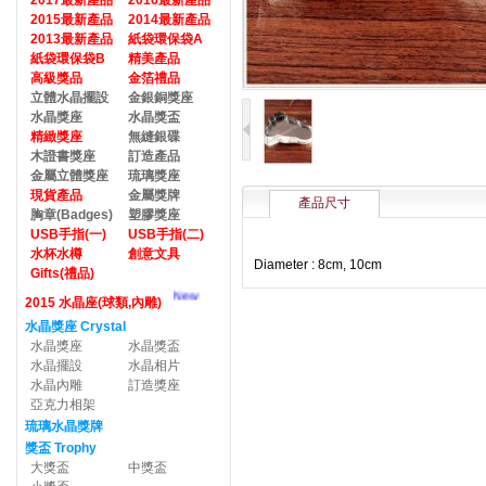
2017最新產品
2016最新產品
2015最新產品
2014最新產品
2013最新產品
紙袋環保袋A
紙袋環保袋B
精美產品
高級獎品
金箔禮品
立體水晶擺設
金銀銅獎座
水晶獎座
水晶獎盃
精緻獎座
無縫銀碟
木證書獎座
訂造產品
金屬立體獎座
琉璃獎座
現貨產品
金屬獎牌
產品尺寸
胸章(Badges)
塑膠獎座
USB手指(一)
USB手指(二)
水杯水樽
創意文具
Diameter : 8cm, 10cm
Gifts(禮品)
New
2015 水晶座(球類,內雕)
水晶獎座 Crystal
水晶獎座
水晶獎盃
水晶擺設
水晶相片
水晶內雕
訂造獎座
亞克力相架
琉璃水晶獎牌
獎盃 Trophy
大獎盃
中獎盃