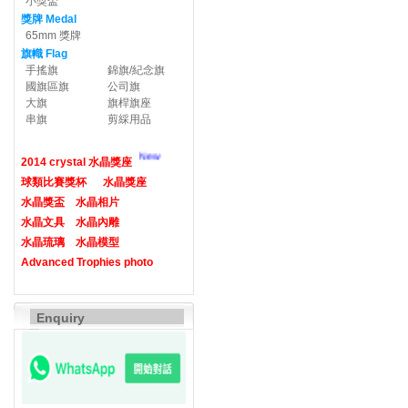
小獎盃
獎牌 Medal
65mm 獎牌
旗幟 Flag
手搖旗
錦旗/紀念旗
國旗區旗
公司旗
大旗
旗桿旗座
串旗
剪綵用品
New
2014 crystal 水晶獎座
球類比賽獎杯
水晶獎座
水晶獎盃
水晶相片
水晶文具
水晶內雕
水晶琉璃
水晶模型
Advanced Trophies photo
Enquiry