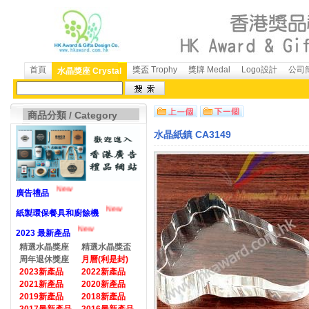
首頁
獎盃 Trophy
獎牌 Medal
Logo設計
公司簡
水晶獎座 Crystal
商品分類 / Category
水晶紙鎮 CA3149
New
廣告禮品
New
紙製環保餐具和廚餘機
New
2023 最新產品
精選水晶獎座
精選水晶獎盃
周年退休獎座
月曆(利是封)
2023新產品
2022新產品
2021新產品
2020新產品
2019新產品
2018新產品