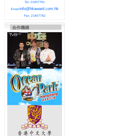
Tel: 21807781
info@hkaward.com.hk
Email:
Fax: 21807782
合作機構