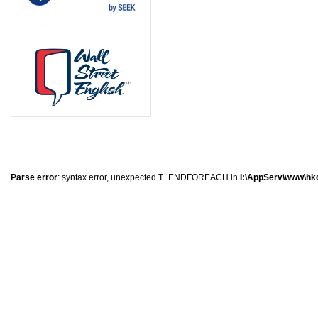
8
0
8
5
Parse error
: syntax error, unexpected T_ENDFOREACH in
I:\AppServ\www\hkc