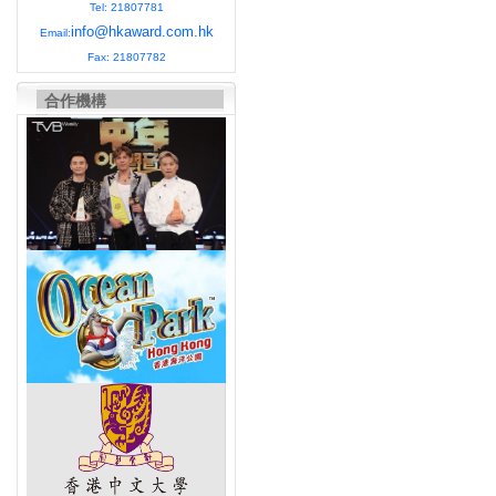
Tel: 21807781
info@hkaward.com.hk
Email:
Fax: 21807782
合作機構