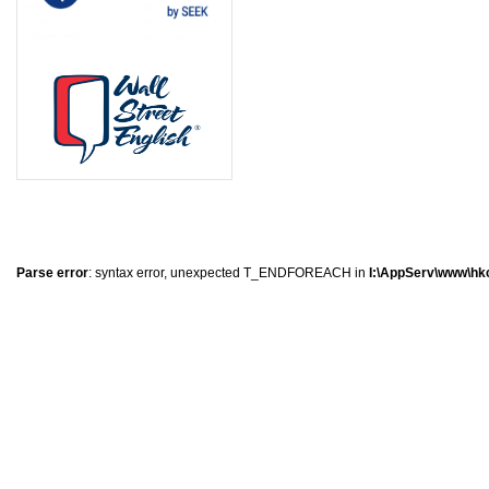
8
2
5
6
Parse error
: syntax error, unexpected T_ENDFOREACH in
I:\AppServ\www\hkc