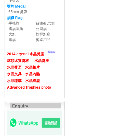
小獎盃
獎牌 Medal
65mm 獎牌
旗幟 Flag
手搖旗
錦旗/紀念旗
國旗區旗
公司旗
大旗
旗桿旗座
串旗
剪綵用品
New
2014 crystal 水晶獎座
球類比賽獎杯
水晶獎座
水晶獎盃
水晶相片
水晶文具
水晶內雕
水晶琉璃
水晶模型
Advanced Trophies photo
Enquiry