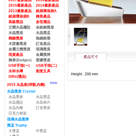
2017最新產品
2016最新產品
2015最新產品
2014最新產品
2013最新產品
紙袋環保袋A
紙袋環保袋B
精美產品
高級獎品
金箔禮品
立體水晶擺設
金銀銅獎座
水晶獎座
水晶獎盃
精緻獎座
無縫銀碟
木證書獎座
訂造產品
金屬立體獎座
琉璃獎座
現貨產品
金屬獎牌
產品尺寸
胸章(Badges)
塑膠獎座
USB手指(一)
USB手指(二)
水杯水樽
創意文具
Height : 200 mm
Gifts(禮品)
New
2015 水晶座(球類,內雕)
水晶獎座 Crystal
水晶獎座
水晶獎盃
水晶擺設
水晶相片
水晶內雕
訂造獎座
亞克力相架
琉璃水晶獎牌
獎盃 Trophy
大獎盃
中獎盃