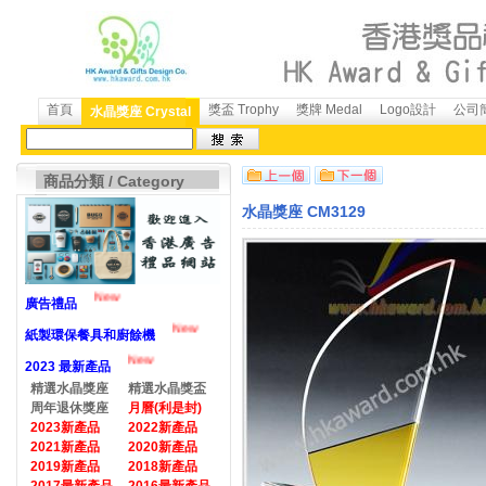
首頁
獎盃 Trophy
獎牌 Medal
Logo設計
公司簡
水晶獎座 Crystal
商品分類 / Category
水晶獎座 CM3129
New
廣告禮品
New
紙製環保餐具和廚餘機
New
2023 最新產品
精選水晶獎座
精選水晶獎盃
周年退休獎座
月曆(利是封)
2023新產品
2022新產品
2021新產品
2020新產品
2019新產品
2018新產品