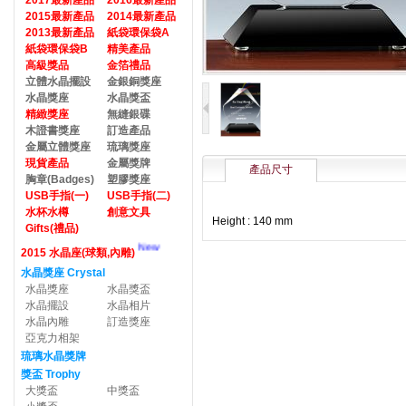
2017最新產品
2016最新產品
2015最新產品
2014最新產品
2013最新產品
紙袋環保袋A
紙袋環保袋B
精美產品
高級獎品
金箔禮品
立體水晶擺設
金銀銅獎座
水晶獎座
水晶獎盃
精緻獎座
無縫銀碟
木證書獎座
訂造產品
金屬立體獎座
琉璃獎座
現貨產品
金屬獎牌
產品尺寸
胸章(Badges)
塑膠獎座
USB手指(一)
USB手指(二)
水杯水樽
創意文具
Height : 140 mm
Gifts(禮品)
New
2015 水晶座(球類,內雕)
水晶獎座 Crystal
水晶獎座
水晶獎盃
水晶擺設
水晶相片
水晶內雕
訂造獎座
亞克力相架
琉璃水晶獎牌
獎盃 Trophy
大獎盃
中獎盃