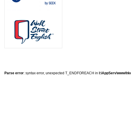
8
1
8
5
Parse error
: syntax error, unexpected T_ENDFOREACH in
I:\AppServ\www\hkc