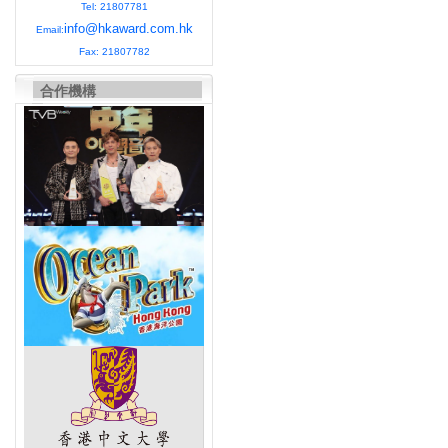
Tel: 21807781
info@hkaward.com.hk
Email:
Fax: 21807782
合作機構