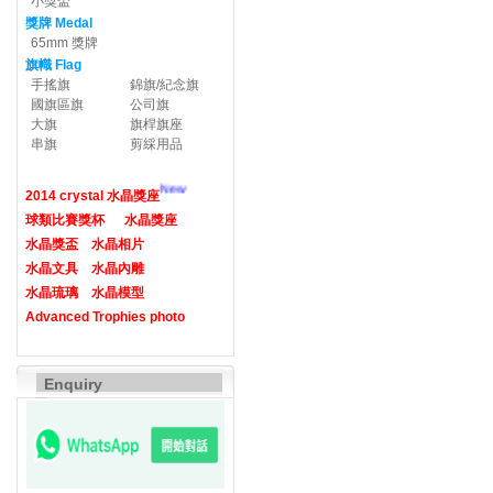
小獎盃
獎牌 Medal
65mm 獎牌
旗幟 Flag
手搖旗
錦旗/紀念旗
國旗區旗
公司旗
大旗
旗桿旗座
串旗
剪綵用品
New
2014 crystal 水晶獎座
球類比賽獎杯
水晶獎座
水晶獎盃
水晶相片
水晶文具
水晶內雕
水晶琉璃
水晶模型
Advanced Trophies photo
Enquiry