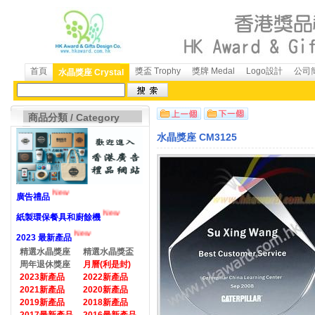
首頁
獎盃 Trophy
獎牌 Medal
Logo設計
公司簡
水晶獎座 Crystal
商品分類 / Category
水晶獎座 CM3125
New
廣告禮品
New
紙製環保餐具和廚餘機
New
2023 最新產品
精選水晶獎座
精選水晶獎盃
周年退休獎座
月曆(利是封)
2023新產品
2022新產品
2021新產品
2020新產品
2019新產品
2018新產品