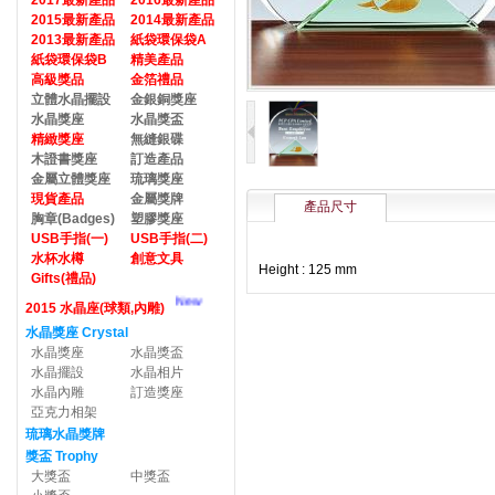
2017最新產品
2016最新產品
2015最新產品
2014最新產品
2013最新產品
紙袋環保袋A
紙袋環保袋B
精美產品
高級獎品
金箔禮品
立體水晶擺設
金銀銅獎座
水晶獎座
水晶獎盃
精緻獎座
無縫銀碟
木證書獎座
訂造產品
金屬立體獎座
琉璃獎座
現貨產品
金屬獎牌
產品尺寸
胸章(Badges)
塑膠獎座
USB手指(一)
USB手指(二)
水杯水樽
創意文具
Height : 125 mm
Gifts(禮品)
New
2015 水晶座(球類,內雕)
水晶獎座 Crystal
水晶獎座
水晶獎盃
水晶擺設
水晶相片
水晶內雕
訂造獎座
亞克力相架
琉璃水晶獎牌
獎盃 Trophy
大獎盃
中獎盃