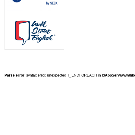
8
2
1
3
Parse error
: syntax error, unexpected T_ENDFOREACH in
I:\AppServ\www\hkc