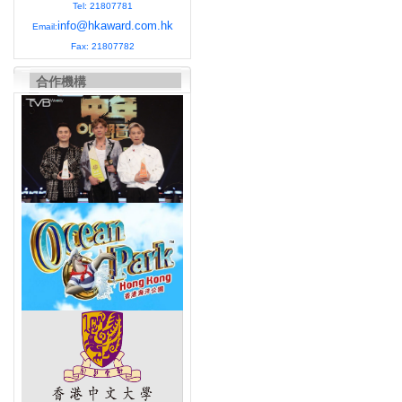
Tel: 21807781
info@hkaward.com.hk
Email:
Fax: 21807782
合作機構