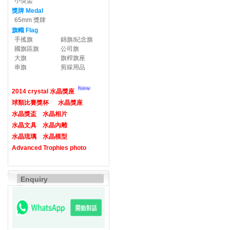
小獎盃
獎牌 Medal
65mm 獎牌
旗幟 Flag
手搖旗
錦旗/紀念旗
國旗區旗
公司旗
大旗
旗桿旗座
串旗
剪綵用品
New
2014 crystal 水晶獎座
球類比賽獎杯
水晶獎座
水晶獎盃
水晶相片
水晶文具
水晶內雕
水晶琉璃
水晶模型
Advanced Trophies photo
Enquiry