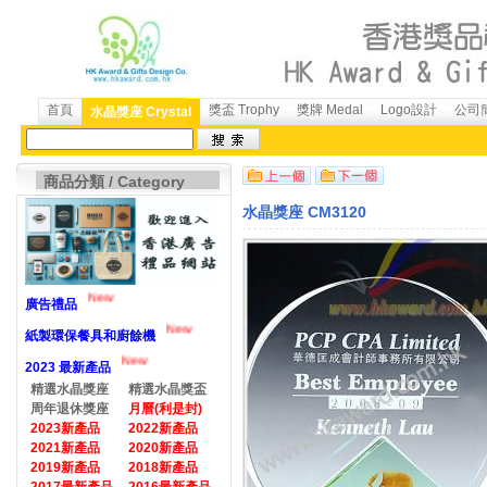
首頁
獎盃 Trophy
獎牌 Medal
Logo設計
公司簡
水晶獎座 Crystal
商品分類 / Category
水晶獎座 CM3120
New
廣告禮品
New
紙製環保餐具和廚餘機
New
2023 最新產品
精選水晶獎座
精選水晶獎盃
周年退休獎座
月曆(利是封)
2023新產品
2022新產品
2021新產品
2020新產品
2019新產品
2018新產品