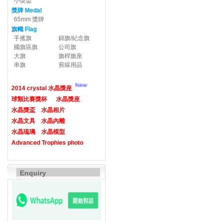
小獎盃
獎牌 Medal
65mm 獎牌
旗幟 Flag
手搖旗
錦旗/紀念旗
國旗區旗
公司旗
大旗
旗桿旗座
串旗
剪綵用品
New
2014 crystal 水晶獎座
球類比賽獎杯
水晶獎座
水晶獎盃
水晶相片
水晶文具
水晶內雕
水晶琉璃
水晶模型
Advanced Trophies photo
Enquiry