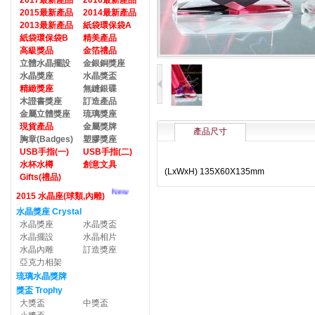
2017最新產品
2016最新產品
2015最新產品
2014最新產品
2013最新產品
紙袋環保袋A
紙袋環保袋B
精美產品
高級獎品
金箔禮品
立體水晶擺設
金銀銅獎座
水晶獎座
水晶獎盃
精緻獎座
無縫銀碟
木證書獎座
訂造產品
金屬立體獎座
琉璃獎座
現貨產品
金屬獎牌
產品尺寸
胸章(Badges)
塑膠獎座
USB手指(一)
USB手指(二)
水杯水樽
創意文具
(LxWxH) 135X60X135mm
Gifts(禮品)
New
2015 水晶座(球類,內雕)
水晶獎座 Crystal
水晶獎座
水晶獎盃
水晶擺設
水晶相片
水晶內雕
訂造獎座
亞克力相架
琉璃水晶獎牌
獎盃 Trophy
大獎盃
中獎盃