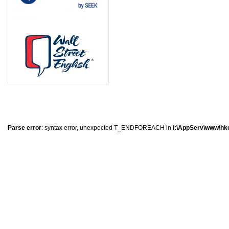
8
1
2
0
Parse error
: syntax error, unexpected T_ENDFOREACH in
I:\AppServ\www\hkc