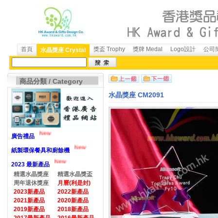
首頁
獎盃 Trophy
獎牌 Medal
Logo設計
公司簡
水晶獎座 Crystal
商品分類 / Category
水晶獎座 CM2091
New
廣告禮品
New
紙製環保餐具和廚餘機
New
2023 最新產品
精選水晶獎座
精選水晶獎盃
周年退休獎座
月曆(利是封)
2023新產品
2022新產品
2021新產品
2020新產品
2019新產品
2018新產品