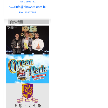
Tel: 21807781
info@hkaward.com.hk
Email:
Fax: 21807782
合作機構