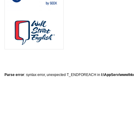
8
1
1
0
Parse error
: syntax error, unexpected T_ENDFOREACH in
I:\AppServ\www\hkc