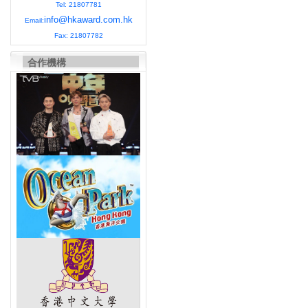
Tel: 21807781
info@hkaward.com.hk
Email:
Fax: 21807782
合作機構