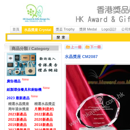
首頁
獎盃 Trophy
獎牌 Medal
Logo設計
公司簡
水晶獎座 Crystal
商品分類 / Category
水晶獎座 CM2087
New
廣告禮品
New
紙製環保餐具和廚餘機
New
2023 最新產品
精選水晶獎座
精選水晶獎盃
周年退休獎座
月曆(利是封)
2023新產品
2022新產品
2021新產品
2020新產品
2019新產品
2018新產品