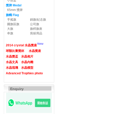
小獎盃
獎牌 Medal
65mm 獎牌
旗幟 Flag
手搖旗
錦旗/紀念旗
國旗區旗
公司旗
大旗
旗桿旗座
串旗
剪綵用品
New
2014 crystal 水晶獎座
球類比賽獎杯
水晶獎座
水晶獎盃
水晶相片
水晶文具
水晶內雕
水晶琉璃
水晶模型
Advanced Trophies photo
Enquiry