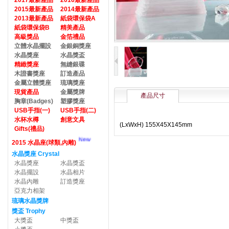
2017最新產品
2016最新產品
2015最新產品
2014最新產品
2013最新產品
紙袋環保袋A
紙袋環保袋B
精美產品
高級獎品
金箔禮品
立體水晶擺設
金銀銅獎座
水晶獎座
水晶獎盃
精緻獎座
無縫銀碟
木證書獎座
訂造產品
金屬立體獎座
琉璃獎座
現貨產品
金屬獎牌
產品尺寸
胸章(Badges)
塑膠獎座
USB手指(一)
USB手指(二)
水杯水樽
創意文具
(LxWxH) 155X45X145mm
Gifts(禮品)
New
2015 水晶座(球類,內雕)
水晶獎座 Crystal
水晶獎座
水晶獎盃
水晶擺設
水晶相片
水晶內雕
訂造獎座
亞克力相架
琉璃水晶獎牌
獎盃 Trophy
大獎盃
中獎盃