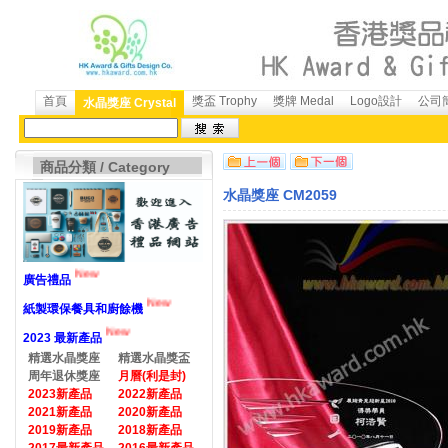
首頁
獎盃 Trophy
獎牌 Medal
Logo設計
公司簡
水晶獎座 Crystal
商品分類 / Category
水晶獎座 CM2059
New
廣告禮品
New
紙製環保餐具和廚餘機
New
2023 最新產品
精選水晶獎座
精選水晶獎盃
周年退休獎座
月曆(利是封)
2023新產品
2022新產品
2021新產品
2020新產品
2019新產品
2018新產品