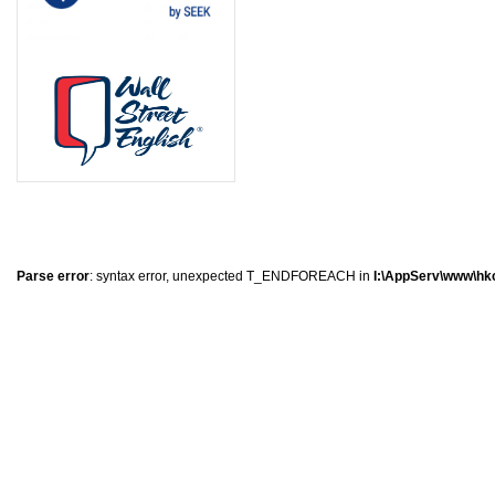
8
1
2
0
Parse error
: syntax error, unexpected T_ENDFOREACH in
I:\AppServ\www\hkc