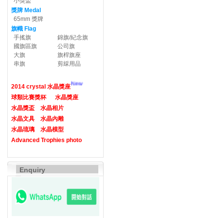
小獎盃
獎牌 Medal
65mm 獎牌
旗幟 Flag
手搖旗
錦旗/紀念旗
國旗區旗
公司旗
大旗
旗桿旗座
串旗
剪綵用品
New
2014 crystal 水晶獎座
球類比賽獎杯
水晶獎座
水晶獎盃
水晶相片
水晶文具
水晶內雕
水晶琉璃
水晶模型
Advanced Trophies photo
Enquiry