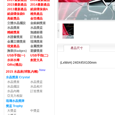
2017最新產品
2016最新產品
2015最新產品
2014最新產品
2013最新產品
紙袋環保袋A
紙袋環保袋B
精美產品
高級獎品
金箔禮品
立體水晶擺設
金銀銅獎座
水晶獎座
水晶獎盃
精緻獎座
無縫銀碟
木證書獎座
訂造產品
金屬立體獎座
琉璃獎座
現貨產品
金屬獎牌
產品尺寸
胸章(Badges)
塑膠獎座
USB手指(一)
USB手指(二)
水杯水樽
創意文具
(LxWxH) 240X45X100mm
Gifts(禮品)
New
2015 水晶座(球類,內雕)
水晶獎座 Crystal
水晶獎座
水晶獎盃
水晶擺設
水晶相片
水晶內雕
訂造獎座
亞克力相架
琉璃水晶獎牌
獎盃 Trophy
大獎盃
中獎盃