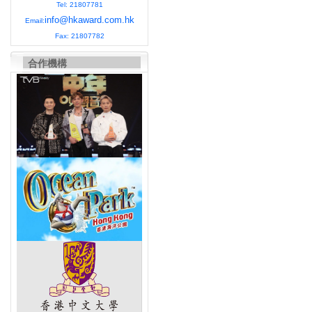
Tel: 21807781
info@hkaward.com.hk
Email:
Fax: 21807782
合作機構