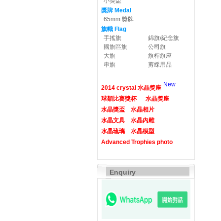
小獎盃
獎牌 Medal
65mm 獎牌
旗幟 Flag
手搖旗
錦旗/紀念旗
國旗區旗
公司旗
大旗
旗桿旗座
串旗
剪綵用品
New
2014 crystal 水晶獎座
球類比賽獎杯
水晶獎座
水晶獎盃
水晶相片
水晶文具
水晶內雕
水晶琉璃
水晶模型
Advanced Trophies photo
Enquiry