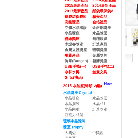
2017最新產品
2016最新產品
2015最新產品
2014最新產品
2013最新產品
紙袋環保袋A
紙袋環保袋B
精美產品
高級獎品
金箔禮品
立體水晶擺設
金銀銅獎座
水晶獎座
水晶獎盃
精緻獎座
無縫銀碟
木證書獎座
訂造產品
金屬立體獎座
琉璃獎座
現貨產品
金屬獎牌
胸章(Badges)
塑膠獎座
USB手指(一)
USB手指(二)
水杯水樽
創意文具
Gifts(禮品)
New
2015 水晶座(球類,內雕)
水晶獎座 Crystal
水晶獎座
水晶獎盃
水晶擺設
水晶相片
水晶內雕
訂造獎座
亞克力相架
琉璃水晶獎牌
獎盃 Trophy
大獎盃
中獎盃