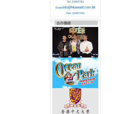
Tel: 21807781
info@hkaward.com.hk
Email:
Fax: 21807782
合作機構