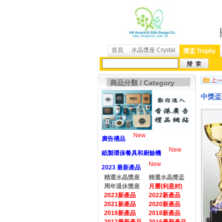
首頁
水晶獎座 Crystal
獎盃 Trophy
商品分類 / Category
中獎盃 
New
廣告禮品
New
紙製環保餐具和廚餘機
New
2023 最新產品
精選水晶獎座
精選水晶獎盃
周年退休獎座
月曆(利是封)
2023新產品
2022新產品
2021新產品
2020新產品
2019新產品
2018新產品