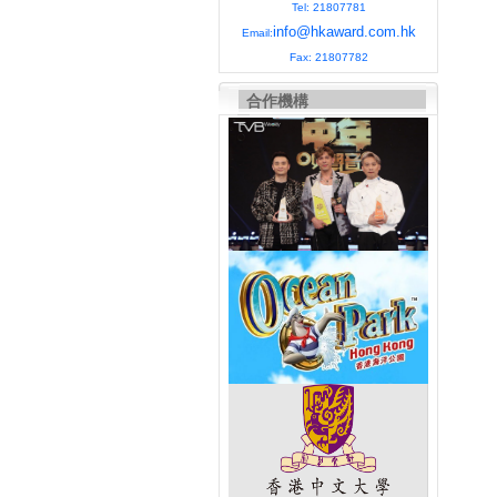
Tel: 21807781
info@hkaward.com.hk
Email:
Fax: 21807782
合作機構