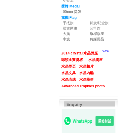
小獎盃
獎牌 Medal
65mm 獎牌
旗幟 Flag
手搖旗
錦旗/紀念旗
國旗區旗
公司旗
大旗
旗桿旗座
串旗
剪綵用品
New
2014 crystal 水晶獎座
球類比賽獎杯
水晶獎座
水晶獎盃
水晶相片
水晶文具
水晶內雕
水晶琉璃
水晶模型
Advanced Trophies photo
Enquiry