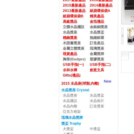
2017最新產品
2016最新產品
2015最新產品
2014最新產品
2013最新產品
紙袋環保袋A
紙袋環保袋B
精美產品
高級獎品
金箔禮品
立體水晶擺設
金銀銅獎座
水晶獎座
水晶獎盃
精緻獎座
無縫銀碟
木證書獎座
訂造產品
金屬立體獎座
琉璃獎座
現貨產品
金屬獎牌
胸章(Badges)
塑膠獎座
USB手指(一)
USB手指(二)
水杯水樽
創意文具
Gifts(禮品)
New
2015 水晶座(球類,內雕)
水晶獎座 Crystal
水晶獎座
水晶獎盃
水晶擺設
水晶相片
水晶內雕
訂造獎座
亞克力相架
琉璃水晶獎牌
獎盃 Trophy
大獎盃
中獎盃