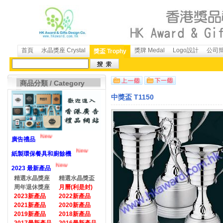
首頁
水晶獎座 Crystal
獎牌 Medal
Logo設計
公司簡介
獎盃 Trophy
商品分類 / Category
中獎盃 T1150
New
廣告禮品
New
紙製環保餐具和廚餘機
New
2023 最新產品
精選水晶獎座
精選水晶獎盃
周年退休獎座
月曆(利是封)
2023新產品
2022新產品
2021新產品
2020新產品
2019新產品
2018新產品