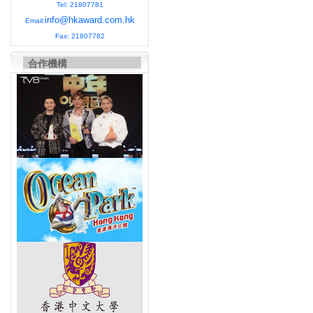
Tel: 21807781
info@hkaward.com.hk
Email:
Fax: 21807782
合作機構