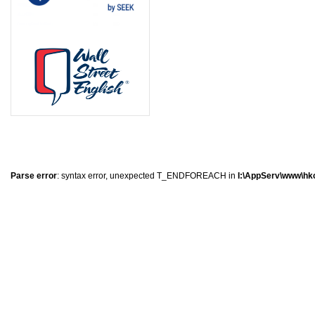
1
0
1
8
Parse error
: syntax error, unexpected T_ENDFOREACH in
I:\AppServ\www\hkc