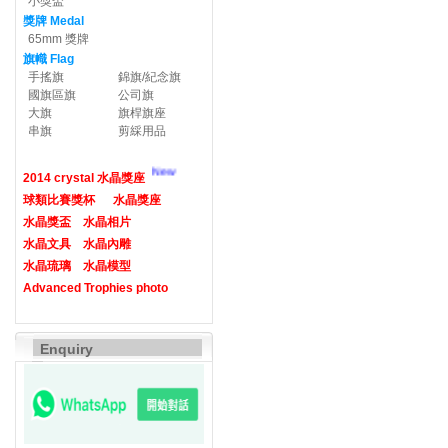
小獎盃
獎牌 Medal
65mm 獎牌
旗幟 Flag
手搖旗
錦旗/紀念旗
國旗區旗
公司旗
大旗
旗桿旗座
串旗
剪綵用品
New
2014 crystal 水晶獎座
球類比賽獎杯
水晶獎座
水晶獎盃
水晶相片
水晶文具
水晶內雕
水晶琉璃
水晶模型
Advanced Trophies photo
Enquiry