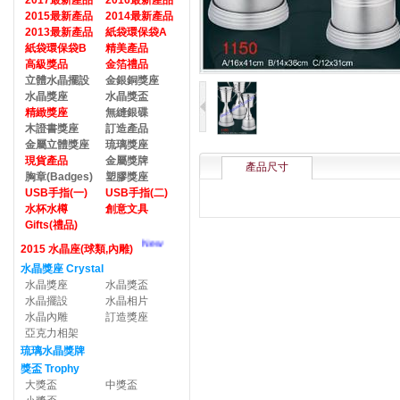
2017最新產品
2016最新產品
2015最新產品
2014最新產品
2013最新產品
紙袋環保袋A
紙袋環保袋B
精美產品
高級獎品
金箔禮品
立體水晶擺設
金銀銅獎座
水晶獎座
水晶獎盃
精緻獎座
無縫銀碟
木證書獎座
訂造產品
金屬立體獎座
琉璃獎座
現貨產品
金屬獎牌
產品尺寸
胸章(Badges)
塑膠獎座
USB手指(一)
USB手指(二)
水杯水樽
創意文具
Gifts(禮品)
New
2015 水晶座(球類,內雕)
水晶獎座 Crystal
水晶獎座
水晶獎盃
水晶擺設
水晶相片
水晶內雕
訂造獎座
亞克力相架
琉璃水晶獎牌
獎盃 Trophy
大獎盃
中獎盃