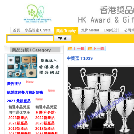
首頁
水晶獎座 Crystal
獎牌 Medal
Logo設計
公司簡介
獎盃 Trophy
商品分類 / Category
中獎盃 T1039
New
廣告禮品
New
紙製環保餐具和廚餘機
New
2023 最新產品
精選水晶獎座
精選水晶獎盃
周年退休獎座
月曆(利是封)
2023新產品
2022新產品
2021新產品
2020新產品
2019新產品
2018新產品