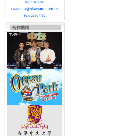
Tel: 21807781
info@hkaward.com.hk
Email:
Fax: 21807782
合作機構