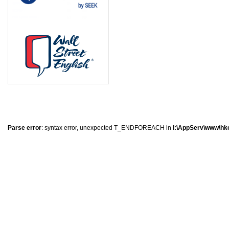
1
0
1
8
Parse error
: syntax error, unexpected T_ENDFOREACH in
I:\AppServ\www\hkc