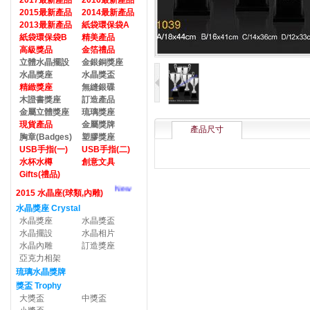
2017最新產品
2016最新產品
2015最新產品
2014最新產品
2013最新產品
紙袋環保袋A
紙袋環保袋B
精美產品
高級獎品
金箔禮品
立體水晶擺設
金銀銅獎座
水晶獎座
水晶獎盃
精緻獎座
無縫銀碟
木證書獎座
訂造產品
金屬立體獎座
琉璃獎座
現貨產品
金屬獎牌
產品尺寸
胸章(Badges)
塑膠獎座
USB手指(一)
USB手指(二)
水杯水樽
創意文具
Gifts(禮品)
New
2015 水晶座(球類,內雕)
水晶獎座 Crystal
水晶獎座
水晶獎盃
水晶擺設
水晶相片
水晶內雕
訂造獎座
亞克力相架
琉璃水晶獎牌
獎盃 Trophy
大獎盃
中獎盃