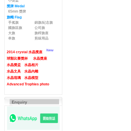
小獎盃
獎牌 Medal
65mm 獎牌
旗幟 Flag
手搖旗
錦旗/紀念旗
國旗區旗
公司旗
大旗
旗桿旗座
串旗
剪綵用品
New
2014 crystal 水晶獎座
球類比賽獎杯
水晶獎座
水晶獎盃
水晶相片
水晶文具
水晶內雕
水晶琉璃
水晶模型
Advanced Trophies photo
Enquiry